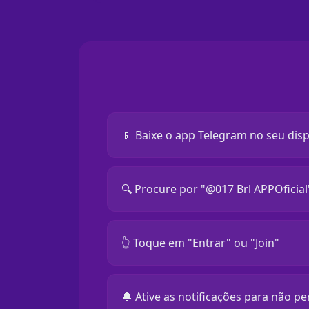
📱 Baixe o app Telegram no seu disp
🔍 Procure por "@017 Brl APPOficial
👆 Toque em "Entrar" ou "Join"
🔔 Ative as notificações para não p