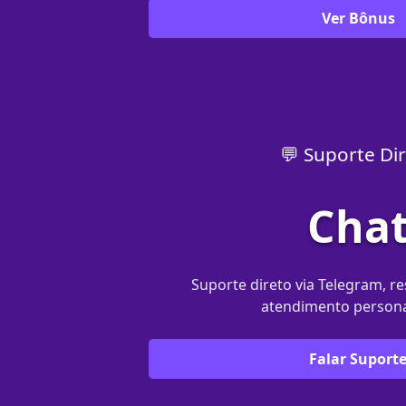
Ver Bônus
💬 Suporte Di
Cha
Suporte direto via Telegram, r
atendimento persona
Falar Suport