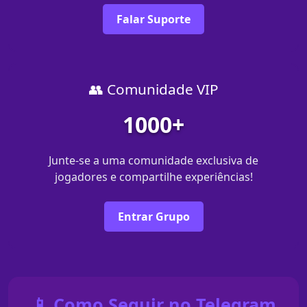
Falar Suporte
👥 Comunidade VIP
1000+
Junte-se a uma comunidade exclusiva de
jogadores e compartilhe experiências!
Entrar Grupo
📱 Como Seguir no Telegram