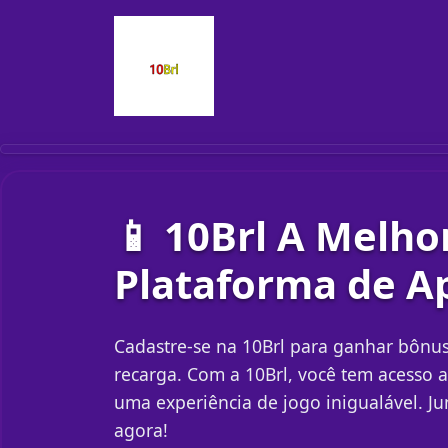
📱 10Brl A Melho
Plataforma de A
Cadastre-se na 10Brl para ganhar bônu
recarga. Com a 10Brl, você tem acesso a
uma experiência de jogo inigualável. J
agora!