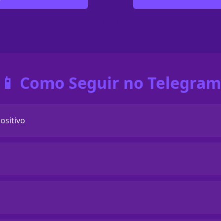
📱 Como Seguir no Telegram
ositivo