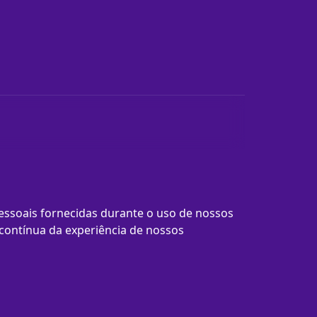
essoais fornecidas durante o uso de nossos
 contínua da experiência de nossos