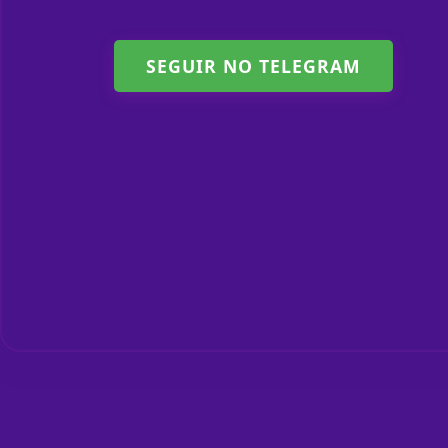
SEGUIR NO TELEGRAM