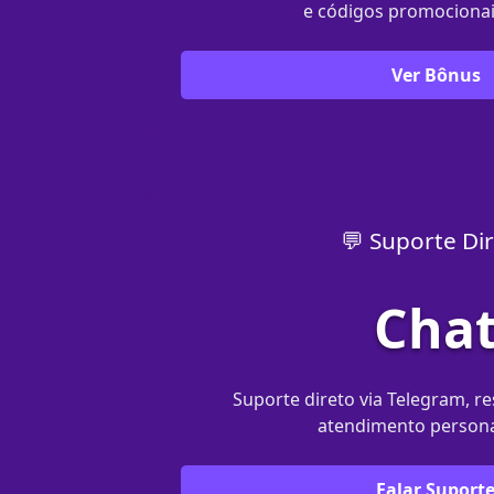
e códigos promocionai
Ver Bônus
💬 Suporte Di
Cha
Suporte direto via Telegram, r
atendimento persona
Falar Suport