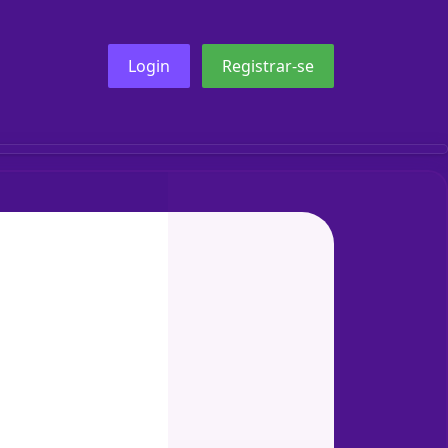
Login
Registrar-se