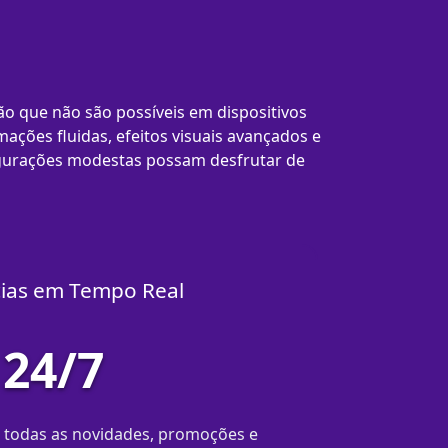
ão que não são possíveis em dispositivos
ações fluidas, efeitos visuais avançados e
igurações modestas possam desfrutar de
cias em Tempo Real
24/7
e todas as novidades, promoções e