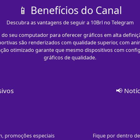
📱 Benefícios do Canal
Descubra as vantagens de seguir a 10Brl no Telegram
ca do seu computador para oferecer gráficos em alta definiç
portivas são renderizados com qualidade superior, com anim
ização otimizado garante que mesmo dispositivos com conf
gráficos de qualidade.
sivos
📢 Notí
m, promoções especiais
Fique por dentro d