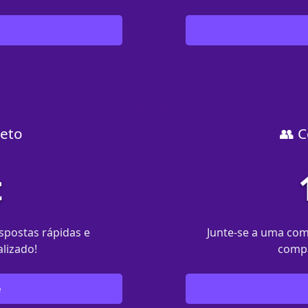
reto
👥 
t
espostas rápidas e
Junte-se a uma com
lizado!
compa
e