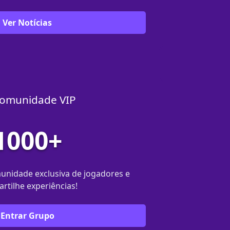
Ver Notícias
Comunidade VIP
1000+
unidade exclusiva de jogadores e
rtilhe experiências!
Entrar Grupo