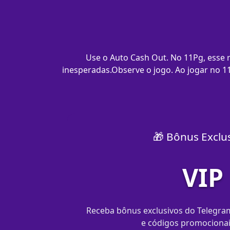
Use o Auto Cash Out. No 11Pg, esse r
inesperadas.Observe o jogo. Ao jogar no 
🎁 Bônus Exclu
VIP
Receba bônus exclusivos do Telegra
e códigos promocionai