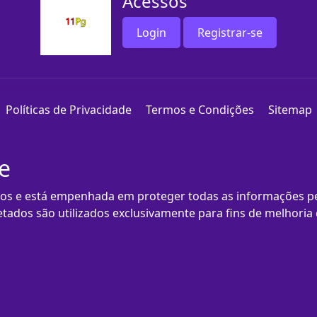
Acessos
Login
Registrar-se
Políticas de Privacidade
Termos e Condições
Sitemap
de
rios e está empenhada em proteger todas as informações p
tados são utilizados exclusivamente para fins de melhoria