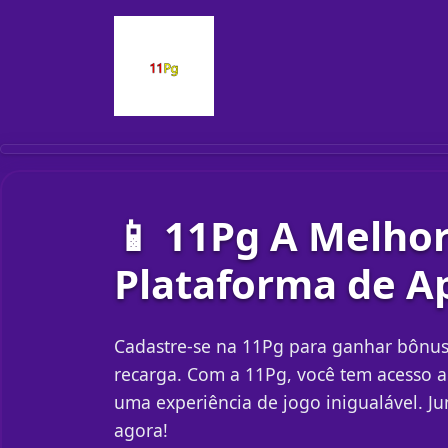
📱 11Pg A Melho
Plataforma de A
Cadastre-se na 11Pg para ganhar bônus
recarga. Com a 11Pg, você tem acesso a
uma experiência de jogo inigualável. J
agora!