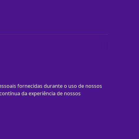
essoais fornecidas durante o uso de nossos
 contínua da experiência de nossos