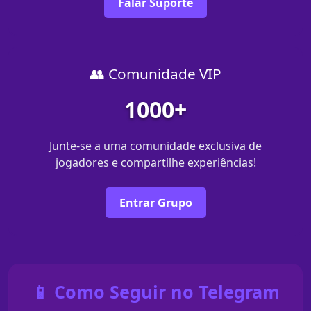
Falar Suporte
👥 Comunidade VIP
1000+
Junte-se a uma comunidade exclusiva de
jogadores e compartilhe experiências!
Entrar Grupo
📱 Como Seguir no Telegram