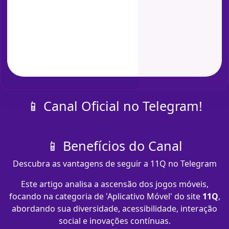
📱 Canal Oficial no Telegram!
📱 Benefícios do Canal
Descubra as vantagens de seguir a 11Q no Telegram
Este artigo analisa a ascensão dos jogos móveis,
focando na categoria de 'Aplicativo Móvel' do site
11Q
,
abordando sua diversidade, acessibilidade, interação
social e inovações contínuas.