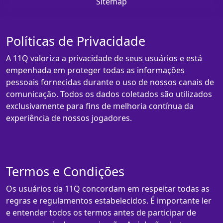
Sitemap
Políticas de Privacidade
A 11Q valoriza a privacidade de seus usuários e está
empenhada em proteger todas as informações
pessoais fornecidas durante o uso de nossos canais de
comunicação. Todos os dados coletados são utilizados
exclusivamente para fins de melhoria contínua da
experiência de nossos jogadores.
Termos e Condições
Os usuários da 11Q concordam em respeitar todas as
regras e regulamentos estabelecidos. É importante ler
e entender todos os termos antes de participar de