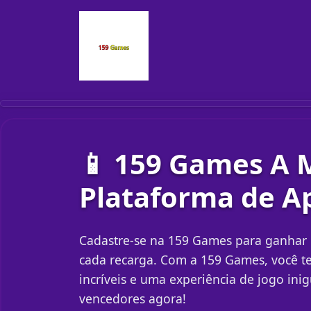
📱 159 Games A 
Plataforma de A
Cadastre-se na 159 Games para ganhar
cada recarga. Com a 159 Games, você 
incríveis e uma experiência de jogo inig
vencedores agora!