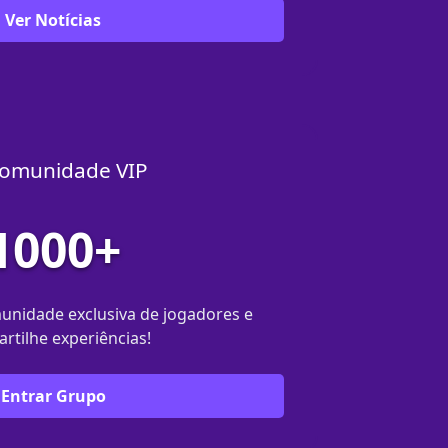
Ver Notícias
Comunidade VIP
1000+
unidade exclusiva de jogadores e
rtilhe experiências!
Entrar Grupo