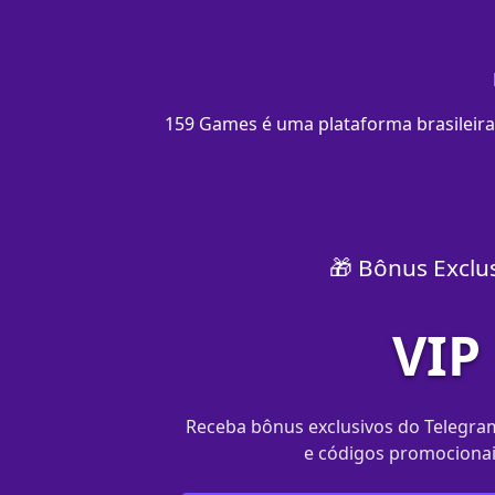
159 Games é uma plataforma brasileira
🎁 Bônus Exclu
VIP
Receba bônus exclusivos do Telegra
e códigos promocionai