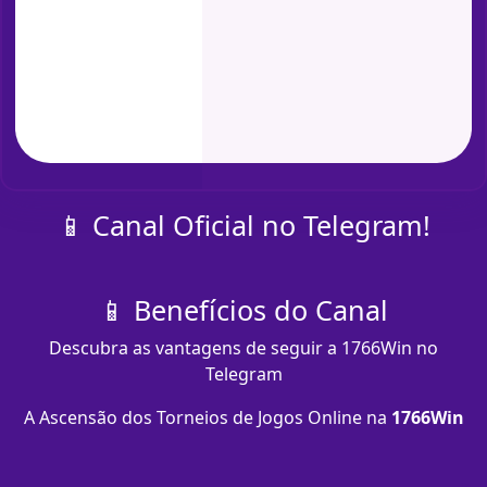
📱 Canal Oficial no Telegram!
📱 Benefícios do Canal
Descubra as vantagens de seguir a 1766Win no
Telegram
A Ascensão dos Torneios de Jogos Online na
1766Win