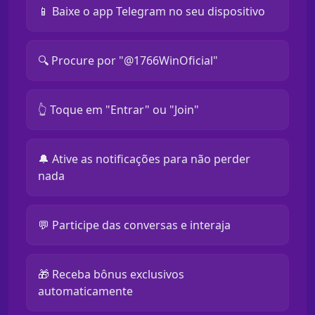
📱 Baixe o app Telegram no seu dispositivo
🔍 Procure por "@1766WinOficial"
👆 Toque em "Entrar" ou "Join"
🔔 Ative as notificações para não perder
nada
💬 Participe das conversas e interaja
🎁 Receba bônus exclusivos
automaticamente