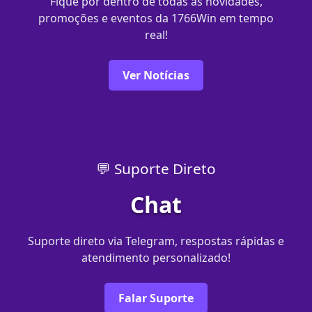
Fique por dentro de todas as novidades,
promoções e eventos da 1766Win em tempo
real!
Ver Notícias
💬 Suporte Direto
Chat
Suporte direto via Telegram, respostas rápidas e
atendimento personalizado!
Falar Suporte