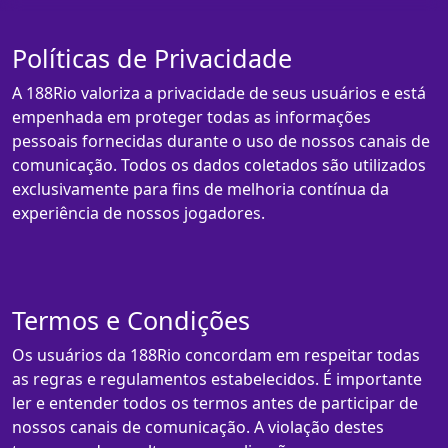
Políticas de Privacidade
A 188Rio valoriza a privacidade de seus usuários e está
empenhada em proteger todas as informações
pessoais fornecidas durante o uso de nossos canais de
comunicação. Todos os dados coletados são utilizados
exclusivamente para fins de melhoria contínua da
experiência de nossos jogadores.
Termos e Condições
Os usuários da 188Rio concordam em respeitar todas
as regras e regulamentos estabelecidos. É importante
ler e entender todos os termos antes de participar de
nossos canais de comunicação. A violação destes