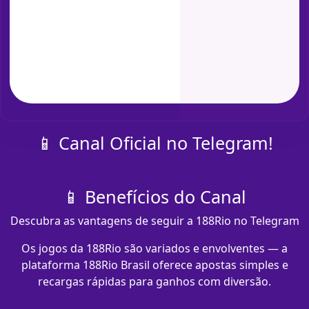
📱 Canal Oficial no Telegram!
📱 Benefícios do Canal
Descubra as vantagens de seguir a 188Rio no Telegram
Os jogos da 188Rio são variados e envolventes — a
plataforma 188Rio Brasil oferece apostas simples e
recargas rápidas para ganhos com diversão.