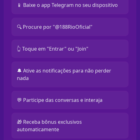
📱 Baixe o app Telegram no seu dispositivo
🔍 Procure por "@188RioOficial"
👆 Toque em "Entrar" ou "Join"
🔔 Ative as notificações para não perder
nada
💬 Participe das conversas e interaja
🎁 Receba bônus exclusivos
automaticamente