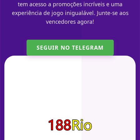
tem acesso a promoções incríveis e uma
experiência de jogo inigualável. Junte-se aos
vencedores agora!
SEGUIR NO TELEGRAM