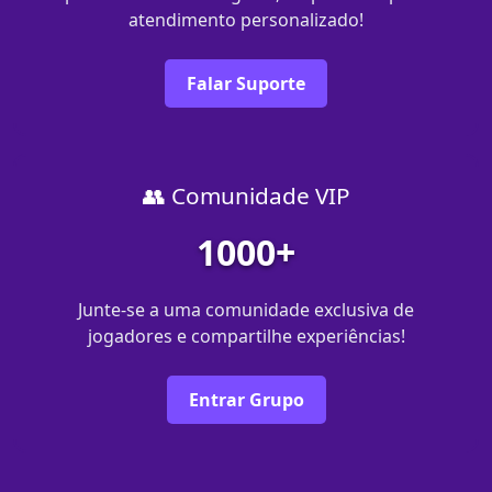
atendimento personalizado!
Falar Suporte
👥 Comunidade VIP
1000+
Junte-se a uma comunidade exclusiva de
jogadores e compartilhe experiências!
Entrar Grupo