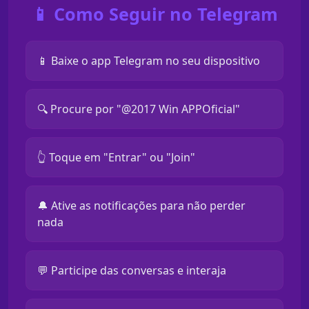
📱 Como Seguir no Telegram
📱 Baixe o app Telegram no seu dispositivo
🔍 Procure por "@2017 Win APPOficial"
👆 Toque em "Entrar" ou "Join"
🔔 Ative as notificações para não perder
nada
💬 Participe das conversas e interaja