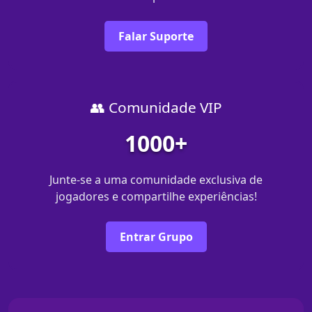
Falar Suporte
👥 Comunidade VIP
1000+
Junte-se a uma comunidade exclusiva de
jogadores e compartilhe experiências!
Entrar Grupo