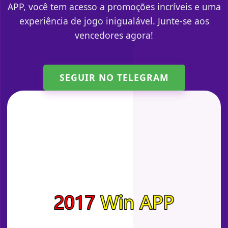
APP, você tem acesso a promoções incríveis e uma
experiência de jogo inigualável. Junte-se aos
vencedores agora!
SEGUIR NO TELEGRAM