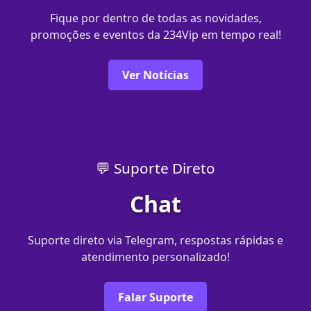
Fique por dentro de todas as novidades,
promoções e eventos da 234Vip em tempo real!
Ver Notícias
💬 Suporte Direto
Chat
Suporte direto via Telegram, respostas rápidas e
atendimento personalizado!
Falar Suporte