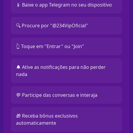
📱 Baixe o app Telegram no seu dispositivo
🔍 Procure por "@234VipOficial"
👆 Toque em "Entrar" ou "Join"
🔔 Ative as notificações para não perder
nada
💬 Participe das conversas e interaja
🎁 Receba bônus exclusivos
automaticamente