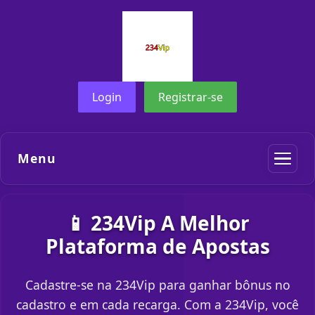
Login
Registrar-se
Menu
📱 234Vip A Melhor
Plataforma de Apostas
Cadastre-se na 234Vip para ganhar bônus no
cadastro e em cada recarga. Com a 234Vip, você