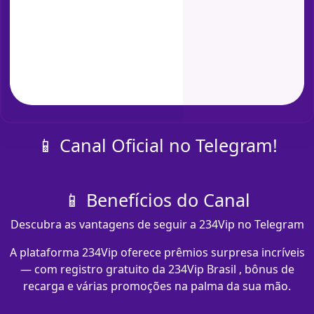
📱 Canal Oficial no Telegram!
📱 Benefícios do Canal
Descubra as vantagens de seguir a 234Vip no Telegram
A plataforma 234Vip oferece prêmios surpresa incríveis
— com registro gratuito da 234Vip Brasil , bônus de
recarga e várias promoções na palma da sua mão.