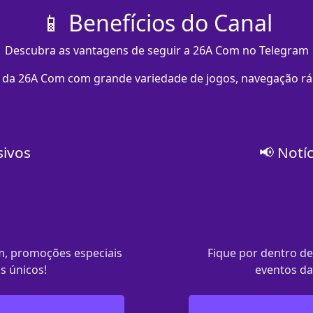
📱 Benefícios do Canal
Descubra as vantagens de seguir a 26A Com no Telegram
l da 26A Com com grande variedade de jogos, navegação rápi
sivos
📢 Notí
m, promoções especiais
Fique por dentro d
s únicos!
eventos da