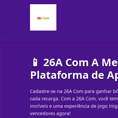
📱 26A Com A Me
Plataforma de A
Cadastre-se na 26A Com para ganhar b
cada recarga. Com a 26A Com, você te
incríveis e uma experiência de jogo inig
vencedores agora!