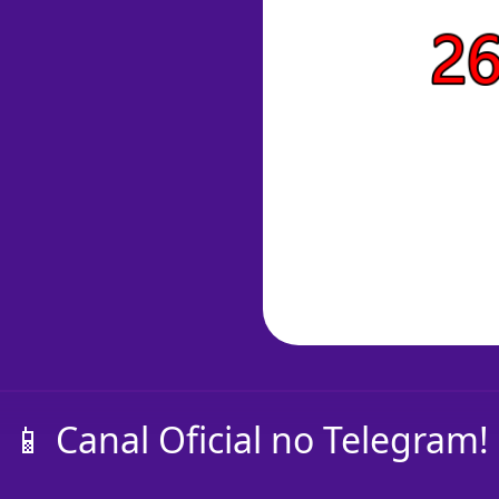
📱 Canal Oficial no Telegram!