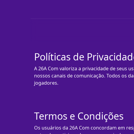
Políticas de Privacida
A 26A Com valoriza a privacidade de seus 
nossos canais de comunicação. Todos os dad
jogadores.
Termos e Condições
Os usuários da 26A Com concordam em respe