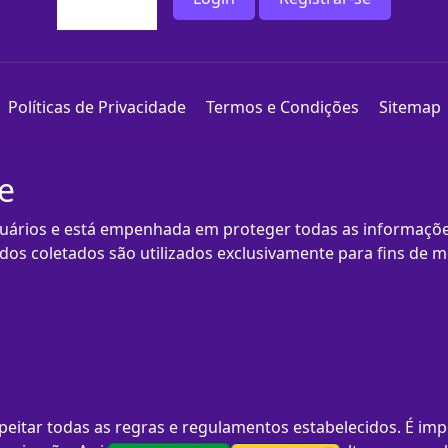
Políticas de Privacidade
Termos e Condições
Sitemap
de
usuários e está empenhada em proteger todas as informaçõe
os coletados são utilizados exclusivamente para fins de m
itar todas as regras e regulamentos estabelecidos. É imp