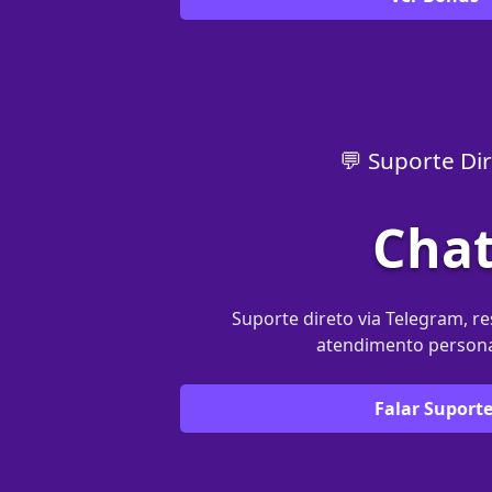
💬 Suporte Di
Cha
Suporte direto via Telegram, r
atendimento persona
Falar Suport