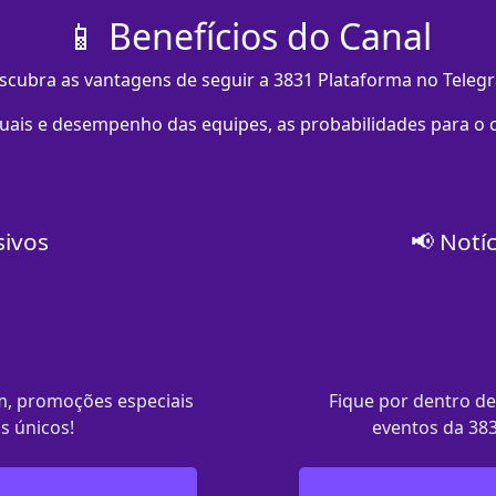
📱 Benefícios do Canal
scubra as vantagens de seguir a 3831 Plataforma no Teleg
uais e desempenho das equipes, as probabilidades para o c
sivos
📢 Notí
m, promoções especiais
Fique por dentro d
s únicos!
eventos da 38