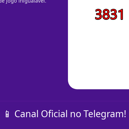
e jogo inigualável.
📱 Canal Oficial no Telegram!