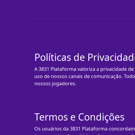
Políticas de Privacida
A 3831 Plataforma valoriza a privacidade d
uso de nossos canais de comunicação. Todos
nossos jogadores.
Termos e Condições
Os usuários da 3831 Plataforma concordam e