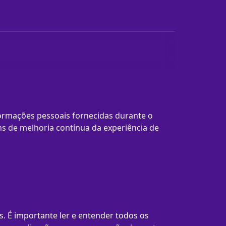
formações pessoais fornecidas durante o
ns de melhoria contínua da experiência de
. É importante ler e entender todos os