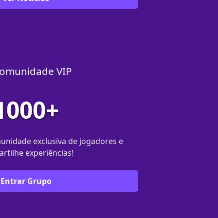
Comunidade VIP
1000+
unidade exclusiva de jogadores e
rtilhe experiências!
Entrar Grupo