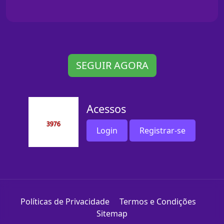
SEGUIR AGORA
Acessos
Login
Registrar-se
Políticas de Privacidade
Termos e Condições
Sitemap