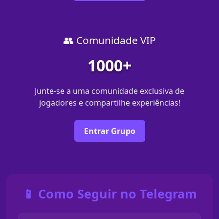
👥 Comunidade VIP
1000+
Junte-se a uma comunidade exclusiva de
jogadores e compartilhe experiências!
Entrar Grupo
📱 Como Seguir no Telegram