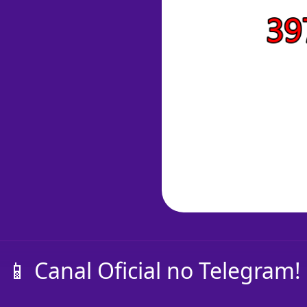
📱 Canal Oficial no Telegram!