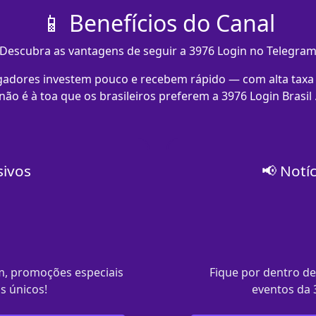
📱 Benefícios do Canal
Descubra as vantagens de seguir a 3976 Login no Telegra
ogadores investem pouco e recebem rápido — com alta taxa de
não é à toa que os brasileiros preferem a 3976 Login Brasil 
sivos
📢 Notí
m, promoções especiais
Fique por dentro d
s únicos!
eventos da 