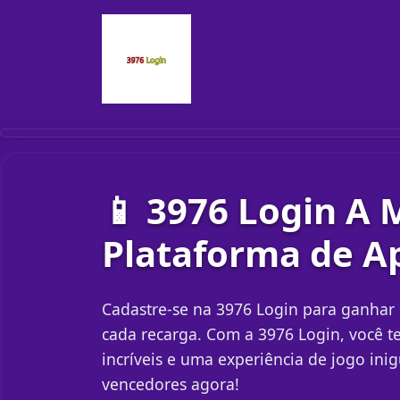
📱 3976 Login A 
Plataforma de A
Cadastre-se na 3976 Login para ganhar
cada recarga. Com a 3976 Login, você 
incríveis e uma experiência de jogo inig
vencedores agora!