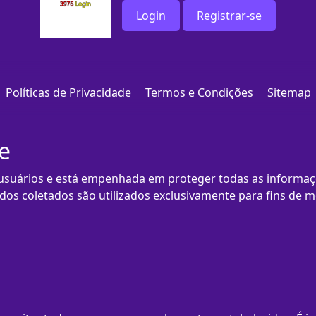
Login
Registrar-se
Políticas de Privacidade
Termos e Condições
Sitemap
de
s usuários e está empenhada em proteger todas as informaç
os coletados são utilizados exclusivamente para fins de m