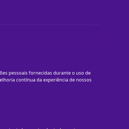
ões pessoais fornecidas durante o uso de
elhoria contínua da experiência de nossos