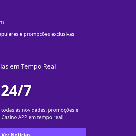
am
populares e promoções exclusivas.
cias em Tempo Real
24/7
e todas as novidades, promoções e
F Casino APP em tempo real!
Ver Notícias