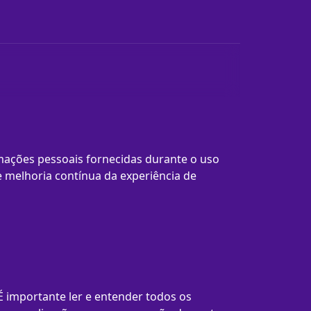
rmações pessoais fornecidas durante o uso
e melhoria contínua da experiência de
 importante ler e entender todos os