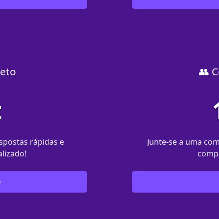
reto
👥 
t
espostas rápidas e
Junte-se a uma com
lizado!
compa
e