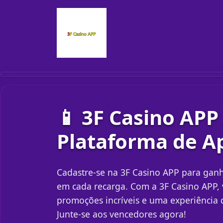
📱 3F Casino APP
Plataforma de A
Cadastre-se na 3F Casino APP para gan
em cada recarga. Com a 3F Casino APP, 
promoções incríveis e uma experiência d
Junte-se aos vencedores agora!