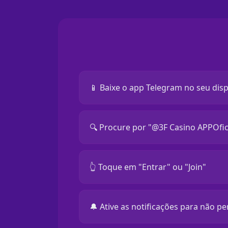
📱 Baixe o app Telegram no seu disp
🔍 Procure por "@3F Casino APPOfic
👆 Toque em "Entrar" ou "Join"
🔔 Ative as notificações para não p