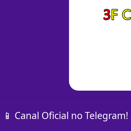
📱 Canal Oficial no Telegram!