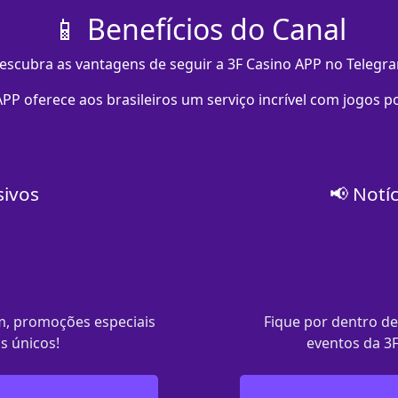
📱 Benefícios do Canal
escubra as vantagens de seguir a 3F Casino APP no Telegr
 APP oferece aos brasileiros um serviço incrível com jogos 
sivos
📢 Notí
m, promoções especiais
Fique por dentro d
s únicos!
eventos da 3