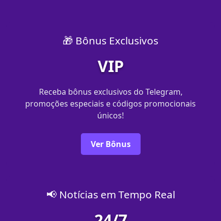
🎁 Bônus Exclusivos
VIP
Receba bônus exclusivos do Telegram,
promoções especiais e códigos promocionais
únicos!
Ver Bônus
📢 Notícias em Tempo Real
24/7