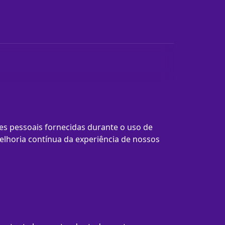
es pessoais fornecidas durante o uso de
elhoria contínua da experiência de nossos