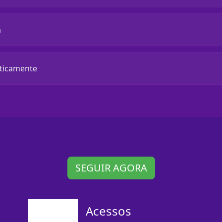
a
aticamente
SEGUIR AGORA
Acessos