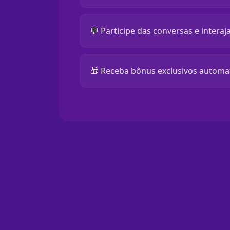
💬 Participe das conversas e interaj
🎁 Receba bônus exclusivos autom