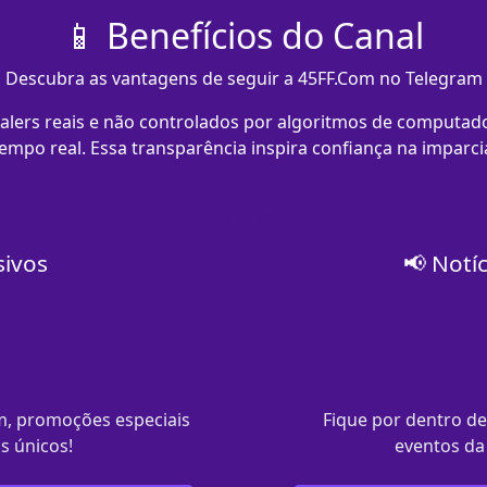
📱 Benefícios do Canal
Descubra as vantagens de seguir a 45FF.Com no Telegram
alers reais e não controlados por algoritmos de computad
empo real. Essa transparência inspira confiança na imparci
sivos
📢 Notí
m, promoções especiais
Fique por dentro d
s únicos!
eventos da