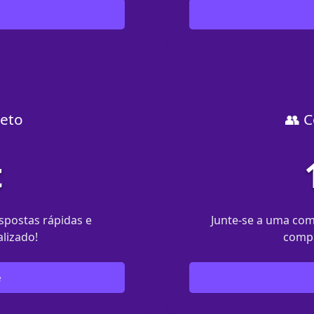
reto
👥 
t
espostas rápidas e
Junte-se a uma com
lizado!
compa
e