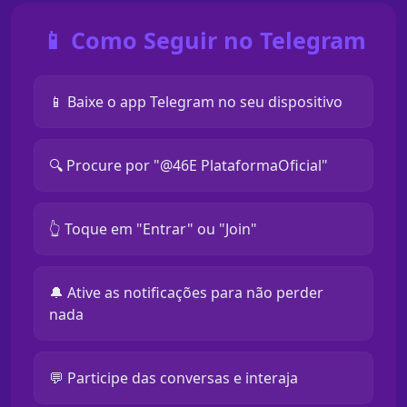
📱 Como Seguir no Telegram
📱 Baixe o app Telegram no seu dispositivo
🔍 Procure por "@46E PlataformaOficial"
👆 Toque em "Entrar" ou "Join"
🔔 Ative as notificações para não perder
nada
💬 Participe das conversas e interaja