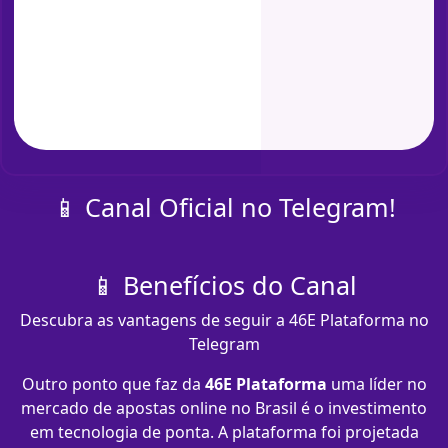
📱 Canal Oficial no Telegram!
📱 Benefícios do Canal
Descubra as vantagens de seguir a 46E Plataforma no
Telegram
Outro ponto que faz da
46E Plataforma
uma líder no
mercado de apostas online no Brasil é o investimento
em tecnologia de ponta. A plataforma foi projetada