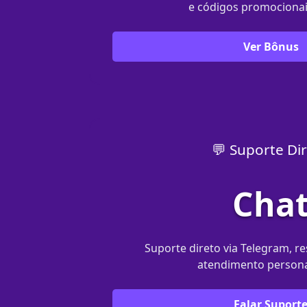
e códigos promocionai
Ver Bônus
💬 Suporte Di
Cha
Suporte direto via Telegram, r
atendimento persona
Falar Suport