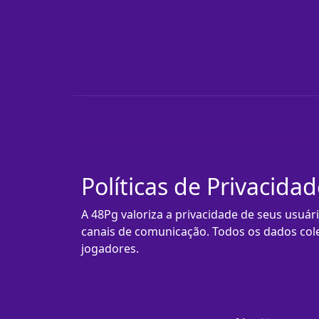
Políticas de Privacida
A 48Pg valoriza a privacidade de seus usuá
canais de comunicação. Todos os dados cole
jogadores.