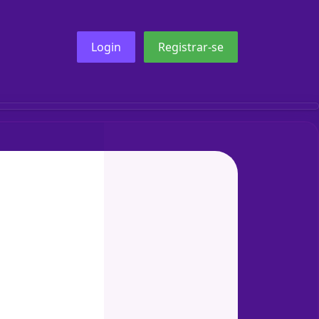
Login
Registrar-se