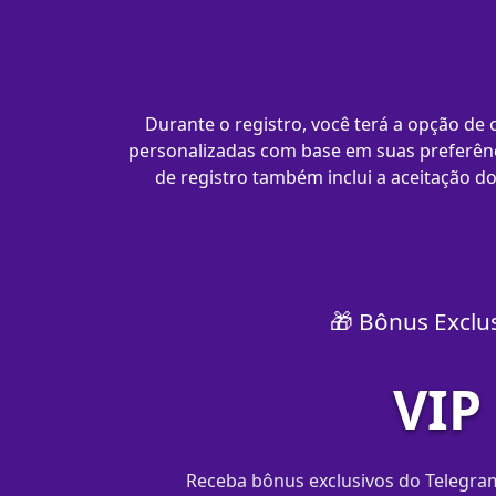
Durante o registro, você terá a opção de 
personalizadas com base em suas preferênc
de registro também inclui a aceitação d
🎁 Bônus Exclu
VIP
Receba bônus exclusivos do Telegra