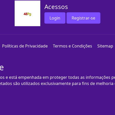
Acessos
Login
Registrar-se
Políticas de Privacidade
Termos e Condições
Sitemap
de
rios e está empenhada em proteger todas as informações p
tados são utilizados exclusivamente para fins de melhoria