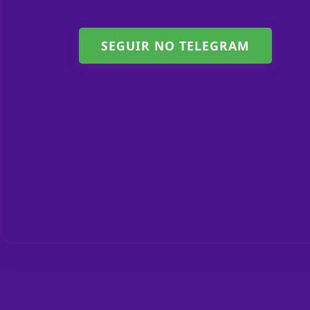
SEGUIR NO TELEGRAM