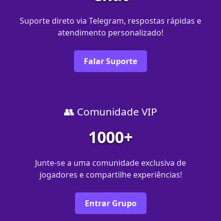
Suporte direto via Telegram, respostas rápidas e
atendimento personalizado!
Falar Suporte
👥 Comunidade VIP
1000+
Junte-se a uma comunidade exclusiva de
jogadores e compartilhe experiências!
Entrar Grupo