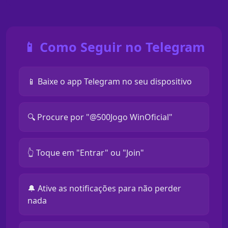
📱 Como Seguir no Telegram
📱 Baixe o app Telegram no seu dispositivo
🔍 Procure por "@500Jogo WinOficial"
👆 Toque em "Entrar" ou "Join"
🔔 Ative as notificações para não perder
nada