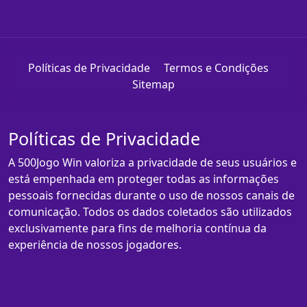
Políticas de Privacidade
Termos e Condições
Sitemap
Políticas de Privacidade
A 500Jogo Win valoriza a privacidade de seus usuários e
está empenhada em proteger todas as informações
pessoais fornecidas durante o uso de nossos canais de
comunicação. Todos os dados coletados são utilizados
exclusivamente para fins de melhoria contínua da
experiência de nossos jogadores.