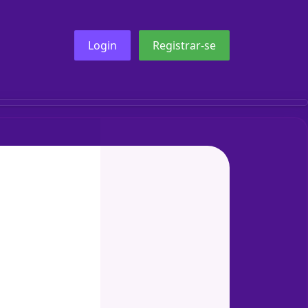
Login
Registrar-se