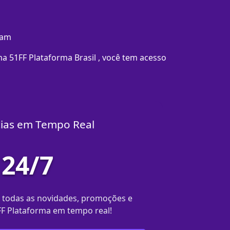
ram
a 51FF Plataforma Brasil , você tem acesso
cias em Tempo Real
24/7
e todas as novidades, promoções e
FF Plataforma em tempo real!