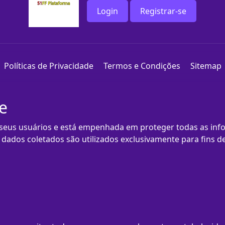
Login
Registrar-se
Políticas de Privacidade
Termos e Condições
Sitemap
de
e seus usuários e está empenhada em proteger todas as in
dados coletados são utilizados exclusivamente para fins d