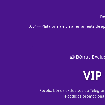
De
A 51FF Plataforma é uma ferramenta de apo
🎁 Bônus Exclu
VIP
Receba bônus exclusivos do Telegra
e códigos promocionai