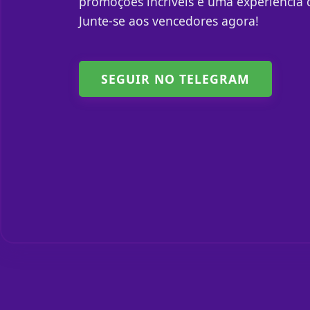
promoções incríveis e uma experiência d
Junte-se aos vencedores agora!
SEGUIR NO TELEGRAM