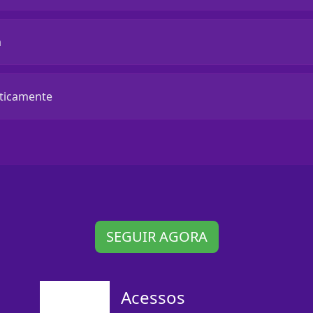
a
aticamente
SEGUIR AGORA
Acessos