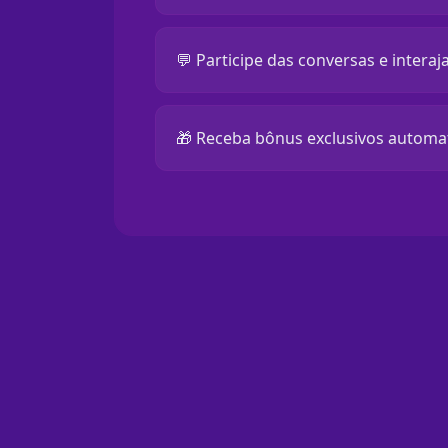
💬 Participe das conversas e interaj
🎁 Receba bônus exclusivos autom