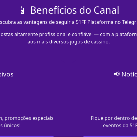
📱 Benefícios do Canal
scubra as vantagens de seguir a 51FF Plataforma no Teleg
stas altamente profissional e confiável — com a plataform
aos mais diversos jogos de cassino.
sivos
📢 Notí
m, promoções especiais
Fique por dentro d
s únicos!
eventos da 51