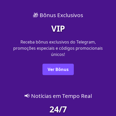
🎁 Bônus Exclusivos
VIP
Receba bônus exclusivos do Telegram,
promoções especiais e códigos promocionais
únicos!
Ver Bônus
📢 Notícias em Tempo Real
24/7