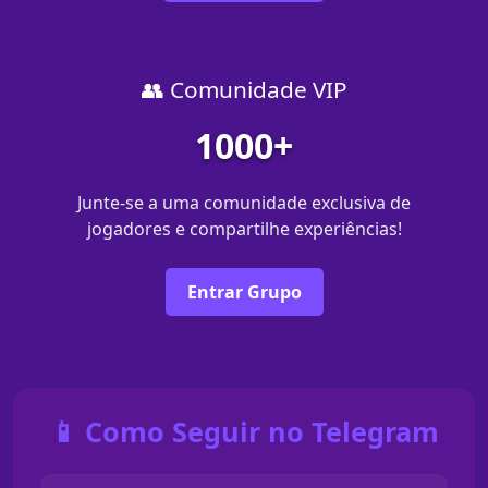
👥 Comunidade VIP
1000+
Junte-se a uma comunidade exclusiva de
jogadores e compartilhe experiências!
Entrar Grupo
📱 Como Seguir no Telegram