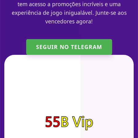
tem acesso a promoções incríveis e uma
experiência de jogo inigualável. Junte-se aos
vencedores agora!
SEGUIR NO TELEGRAM