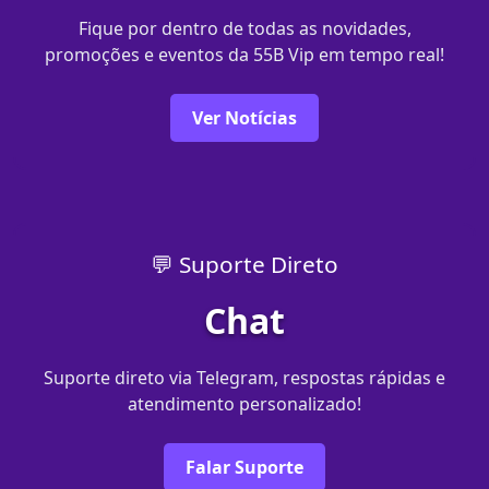
Fique por dentro de todas as novidades,
promoções e eventos da 55B Vip em tempo real!
Ver Notícias
💬 Suporte Direto
Chat
Suporte direto via Telegram, respostas rápidas e
atendimento personalizado!
Falar Suporte