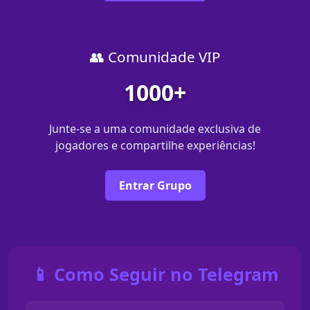
👥 Comunidade VIP
1000+
Junte-se a uma comunidade exclusiva de
jogadores e compartilhe experiências!
Entrar Grupo
📱 Como Seguir no Telegram