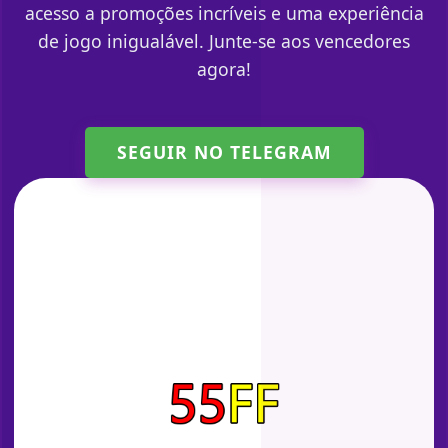
acesso a promoções incríveis e uma experiência
de jogo inigualável. Junte-se aos vencedores
agora!
SEGUIR NO TELEGRAM