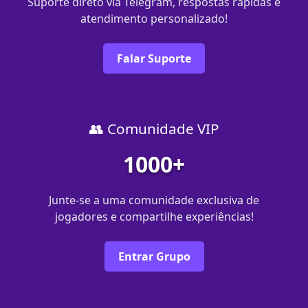
Suporte direto via Telegram, respostas rápidas e
atendimento personalizado!
Falar Suporte
👥 Comunidade VIP
1000+
Junte-se a uma comunidade exclusiva de
jogadores e compartilhe experiências!
Entrar Grupo