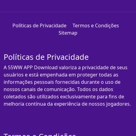
Políticas de Privacidade
Termos e Condições
Sitemap
Políticas de Privacidade
A 55WW APP Download valoriza a privacidade de seus
usuários e está empenhada em proteger todas as
informações pessoais fornecidas durante o uso de
nossos canais de comunicação. Todos os dados
coletados são utilizados exclusivamente para fins de
melhoria contínua da experiência de nossos jogadores.