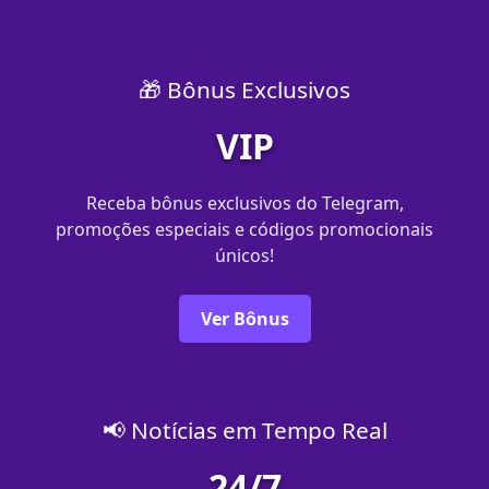
🎁 Bônus Exclusivos
VIP
Receba bônus exclusivos do Telegram,
promoções especiais e códigos promocionais
únicos!
Ver Bônus
📢 Notícias em Tempo Real
24/7