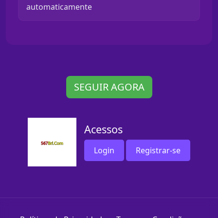
automaticamente
SEGUIR AGORA
Acessos
Login
Registrar-se