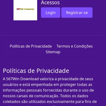
Acessos
Login
Registrar-se
Políticas de Privacidade
Termos e Condições
Sitemap
Políticas de Privacidade
A 567Win Download valoriza a privacidade de seus
usuários e está empenhada em proteger todas as
informações pessoais fornecidas durante o uso de
nossos canais de comunicação. Todos os dados
coletados são utilizados exclusivamente para fins de