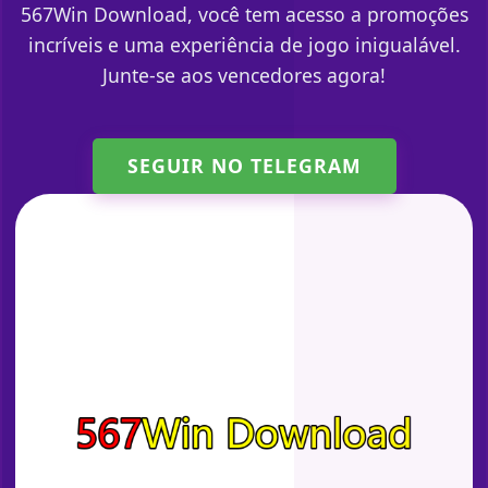
567Win Download, você tem acesso a promoções
incríveis e uma experiência de jogo inigualável.
Junte-se aos vencedores agora!
SEGUIR NO TELEGRAM