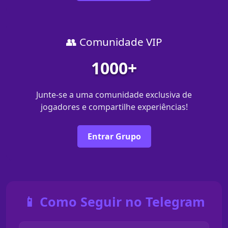
👥 Comunidade VIP
1000+
Junte-se a uma comunidade exclusiva de
jogadores e compartilhe experiências!
Entrar Grupo
📱 Como Seguir no Telegram