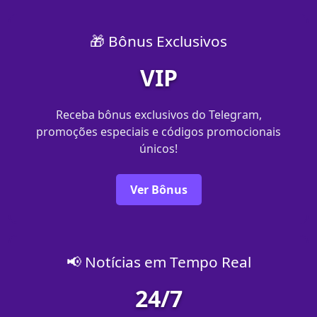
🎁 Bônus Exclusivos
VIP
Receba bônus exclusivos do Telegram,
promoções especiais e códigos promocionais
únicos!
Ver Bônus
📢 Notícias em Tempo Real
24/7