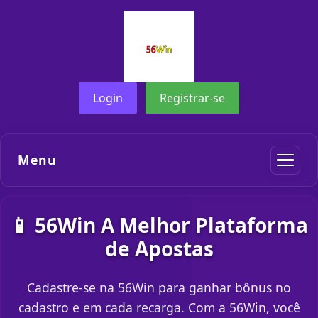
Login
Registrar-se
Menu
📱 56Win A Melhor Plataforma
de Apostas
Cadastre-se na 56Win para ganhar bônus no
cadastro e em cada recarga. Com a 56Win, você