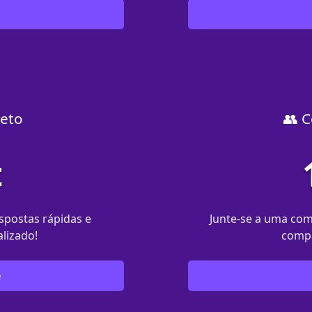
reto
👥 
t
espostas rápidas e
Junte-se a uma com
lizado!
compa
e