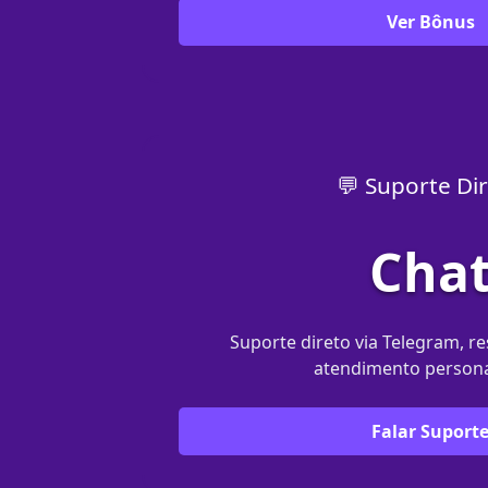
Ver Bônus
💬 Suporte Di
Cha
Suporte direto via Telegram, r
atendimento persona
Falar Suport