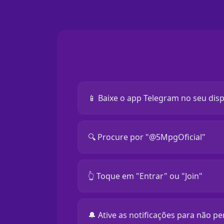
📱 Baixe o app Telegram no seu disp
🔍 Procure por "@5MpgOficial"
👆 Toque em "Entrar" ou "Join"
🔔 Ative as notificações para não p