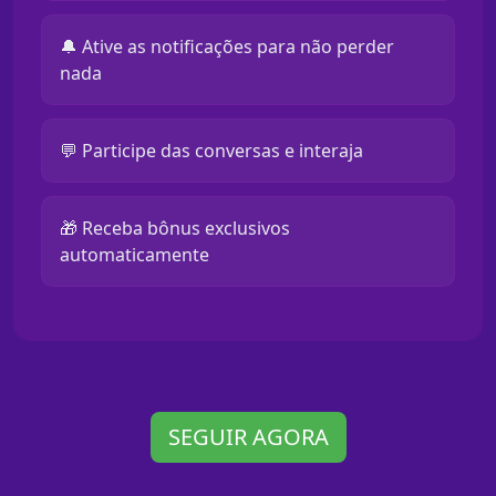
🔔 Ative as notificações para não perder
nada
💬 Participe das conversas e interaja
🎁 Receba bônus exclusivos
automaticamente
SEGUIR AGORA