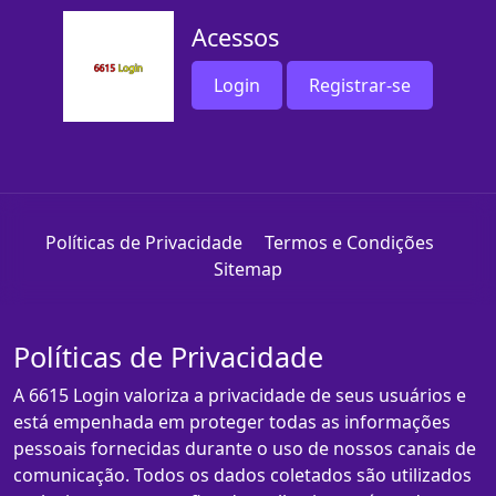
Acessos
Login
Registrar-se
Políticas de Privacidade
Termos e Condições
Sitemap
Políticas de Privacidade
A 6615 Login valoriza a privacidade de seus usuários e
está empenhada em proteger todas as informações
pessoais fornecidas durante o uso de nossos canais de
comunicação. Todos os dados coletados são utilizados