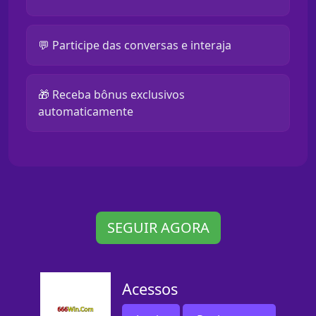
💬 Participe das conversas e interaja
🎁 Receba bônus exclusivos
automaticamente
SEGUIR AGORA
Acessos