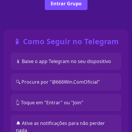
Entrar Grupo
📱 Como Seguir no Telegram
📱 Baixe o app Telegram no seu dispositivo
🔍 Procure por "@666Win.ComOficial"
👆 Toque em "Entrar" ou "Join"
🔔 Ative as notificações para não perder
nada