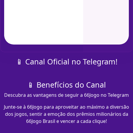
📱 Canal Oficial no Telegram!
📱 Benefícios do Canal
Descubra as vantagens de seguir a 66Jogo no Telegram
Junte-se à 66Jogo para aproveitar ao máximo a diversão
dos jogos, sentir a emoção dos prêmios milionários da
66Jogo Brasil e vencer a cada clique!