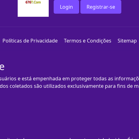
Login
Registrar-se
Políticas de Privacidade
Termos e Condições
Sitemap
de
usuários e está empenhada em proteger todas as informaçõ
os coletados são utilizados exclusivamente para fins de m