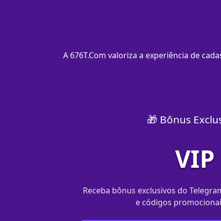
A 676T.Com valoriza a experiência de cad
🎁 Bônus Exclu
VIP
Receba bônus exclusivos do Telegra
e códigos promocionai