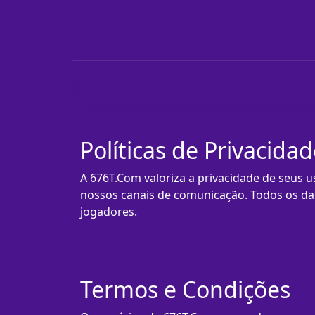
Políticas de Privacida
A 676T.Com valoriza a privacidade de seus 
nossos canais de comunicação. Todos os dad
jogadores.
Termos e Condições