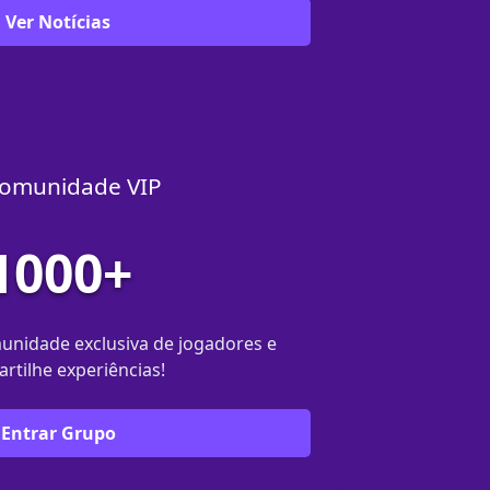
Ver Notícias
Comunidade VIP
1000+
unidade exclusiva de jogadores e
rtilhe experiências!
Entrar Grupo