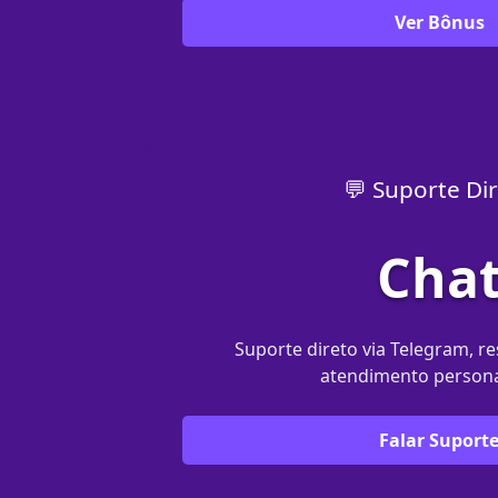
Ver Bônus
💬 Suporte Di
Cha
Suporte direto via Telegram, r
atendimento persona
Falar Suport