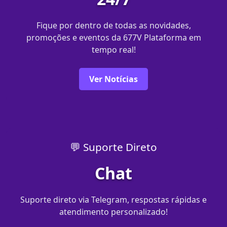
Fique por dentro de todas as novidades,
promoções e eventos da 677V Plataforma em
tempo real!
Ver Notícias
💬 Suporte Direto
Chat
Suporte direto via Telegram, respostas rápidas e
atendimento personalizado!