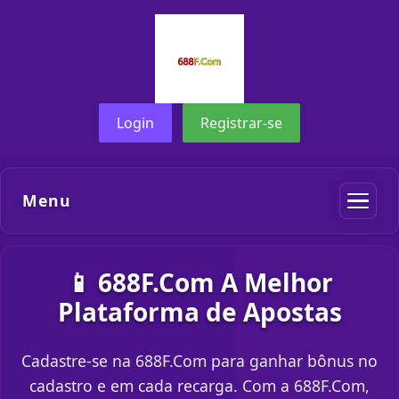
Login
Registrar-se
Menu
📱 688F.Com A Melhor
Plataforma de Apostas
Cadastre-se na 688F.Com para ganhar bônus no
cadastro e em cada recarga. Com a 688F.Com,