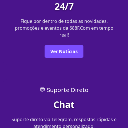
24/7
Fique por dentro de todas as novidades,
promoções e eventos da 688F.Com em tempo
real!
Ver Notícias
💬 Suporte Direto
Chat
Suporte direto via Telegram, respostas rápidas e
atendimento personalizado!