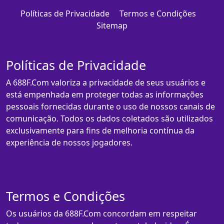
Políticas de Privacidade
Termos e Condições
Sitemap
Políticas de Privacidade
A 688F.Com valoriza a privacidade de seus usuários e
está empenhada em proteger todas as informações
pessoais fornecidas durante o uso de nossos canais de
comunicação. Todos os dados coletados são utilizados
exclusivamente para fins de melhoria contínua da
experiência de nossos jogadores.
Termos e Condições
Os usuários da 688F.Com concordam em respeitar