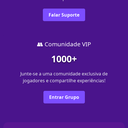
Falar Suporte
👥 Comunidade VIP
1000+
Junte-se a uma comunidade exclusiva de
jogadores e compartilhe experiências!
Entrar Grupo