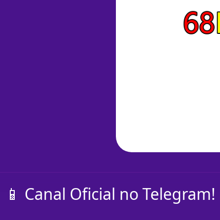
📱 Canal Oficial no Telegram!