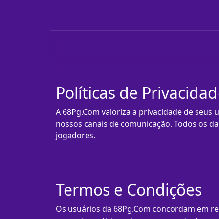
Políticas de Privacida
A 68Pg.Com valoriza a privacidade de seus
nossos canais de comunicação. Todos os dad
jogadores.
Termos e Condições
Os usuários da 68Pg.Com concordam em resp