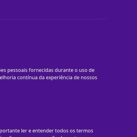
es pessoais fornecidas durante o uso de
elhoria contínua da experiência de nossos
portante ler e entender todos os termos