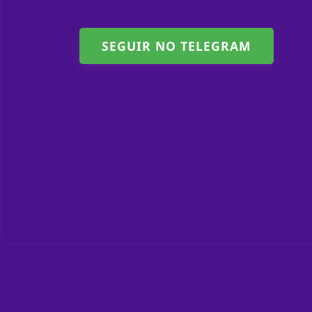
SEGUIR NO TELEGRAM