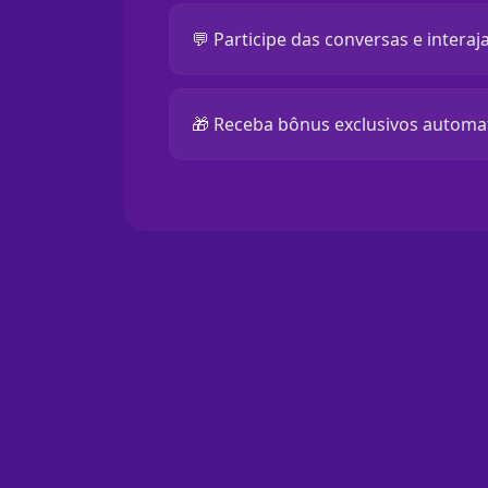
💬 Participe das conversas e interaj
🎁 Receba bônus exclusivos autom