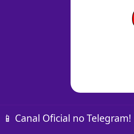
📱 Canal Oficial no Telegram!