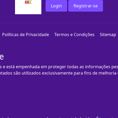
Login
Registrar-se
Políticas de Privacidade
Termos e Condições
Sitemap
de
ios e está empenhada em proteger todas as informações pe
tados são utilizados exclusivamente para fins de melhoria