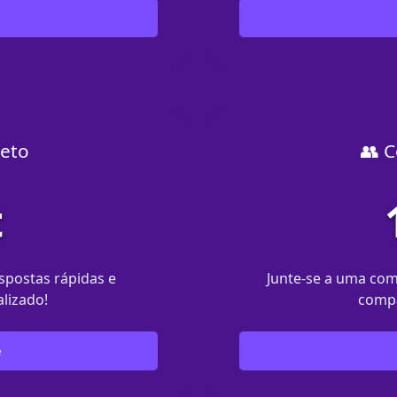
reto
👥 
t
espostas rápidas e
Junte-se a uma com
lizado!
compa
e