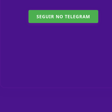
SEGUIR NO TELEGRAM