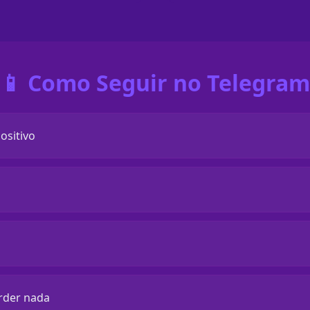
📱 Como Seguir no Telegram
ositivo
erder nada