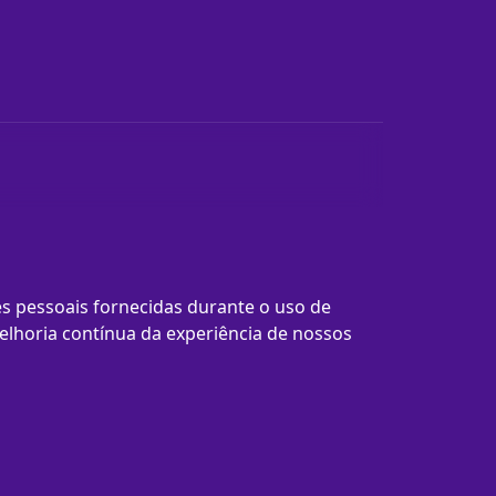
s pessoais fornecidas durante o uso de
elhoria contínua da experiência de nossos