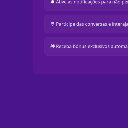
🔔 Ative as notificações para não p
💬 Participe das conversas e interaj
🎁 Receba bônus exclusivos autom