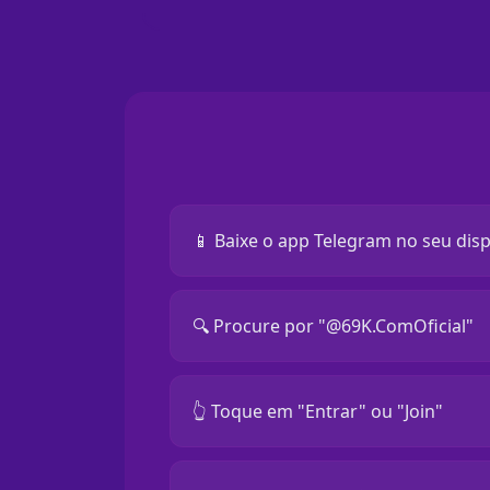
📱 Baixe o app Telegram no seu disp
🔍 Procure por "@69K.ComOficial"
👆 Toque em "Entrar" ou "Join"