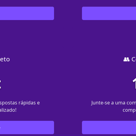
reto
👥 
t
espostas rápidas e
Junte-se a uma com
lizado!
compa
e