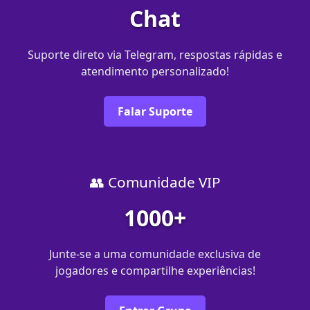
Chat
Suporte direto via Telegram, respostas rápidas e
atendimento personalizado!
Falar Suporte
👥 Comunidade VIP
1000+
Junte-se a uma comunidade exclusiva de
jogadores e compartilhe experiências!