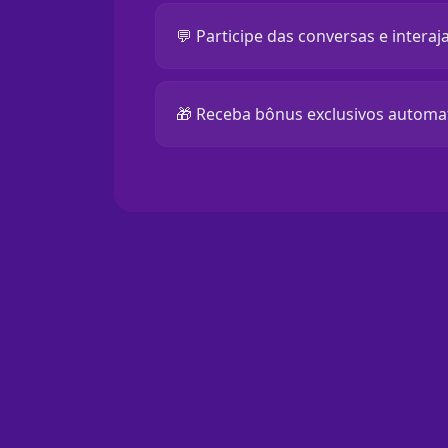
💬 Participe das conversas e interaj
🎁 Receba bônus exclusivos autom