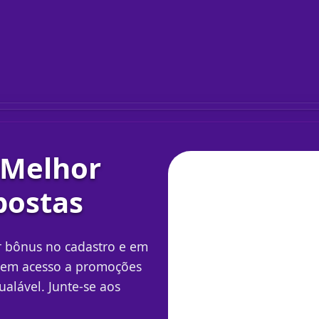
 Melhor
postas
r bônus no cadastro e em
 tem acesso a promoções
ualável. Junte-se aos