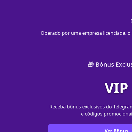
Operado por uma empresa licenciada, o 
🎁 Bônus Exclu
VIP
Receba bônus exclusivos do Telegra
e códigos promocionai
Ver Bônus