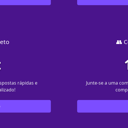
reto
👥 
t
espostas rápidas e
Junte-se a uma com
lizado!
compa
e