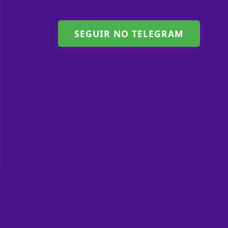
SEGUIR NO TELEGRAM