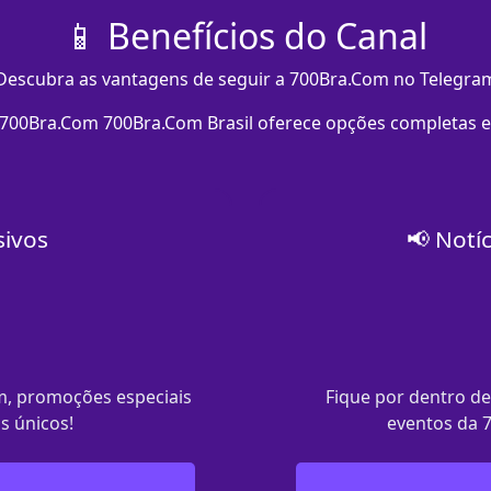
📱 Benefícios do Canal
Descubra as vantagens de seguir a 700Bra.Com no Telegra
700Bra.Com 700Bra.Com Brasil oferece opções completas e 
sivos
📢 Notí
m, promoções especiais
Fique por dentro d
s únicos!
eventos da 