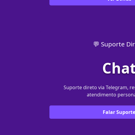
💬 Suporte Di
Cha
Suporte direto via Telegram, r
atendimento persona
Falar Suport