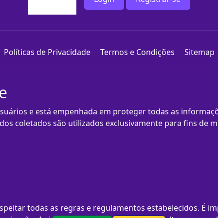
Políticas de Privacidade
Termos e Condições
Sitemap
de
s usuários e está empenhada em proteger todas as informaç
os coletados são utilizados exclusivamente para fins de m
peitar todas as regras e regulamentos estabelecidos. É im