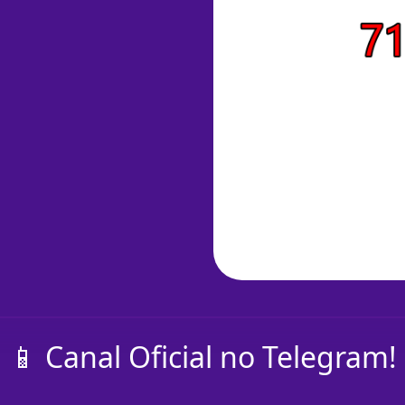
📱 Canal Oficial no Telegram!