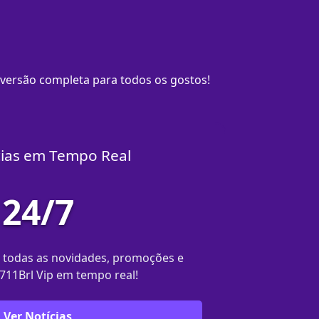
iversão completa para todos os gostos!
cias em Tempo Real
24/7
e todas as novidades, promoções e
711Brl Vip em tempo real!
Ver Notícias