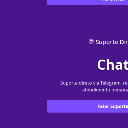
💬 Suporte Di
Cha
Suporte direto via Telegram, r
atendimento persona
Falar Suport