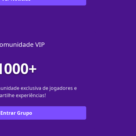
Comunidade VIP
1000+
unidade exclusiva de jogadores e
rtilhe experiências!
Entrar Grupo