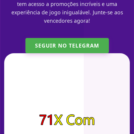
tem acesso a promoções incríveis e uma
experiência de jogo inigualável. Junte-se aos
vencedores agora!
SEGUIR NO TELEGRAM