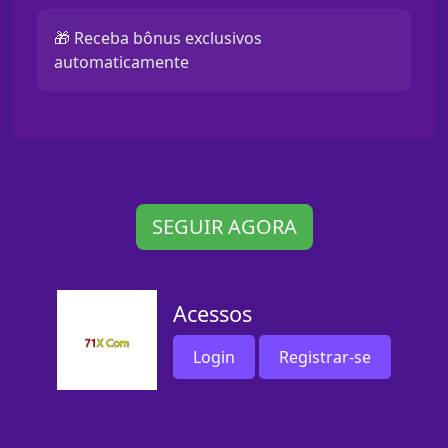
🎁 Receba bônus exclusivos
automaticamente
SEGUIR AGORA
Acessos
Login
Registrar-se