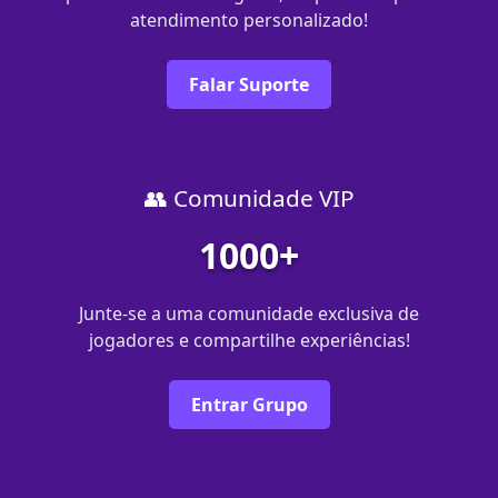
atendimento personalizado!
Falar Suporte
👥 Comunidade VIP
1000+
Junte-se a uma comunidade exclusiva de
jogadores e compartilhe experiências!
Entrar Grupo