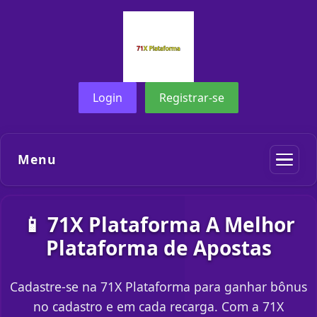
Login
Registrar-se
Menu
📱 71X Plataforma A Melhor
Plataforma de Apostas
Cadastre-se na 71X Plataforma para ganhar bônus
no cadastro e em cada recarga. Com a 71X