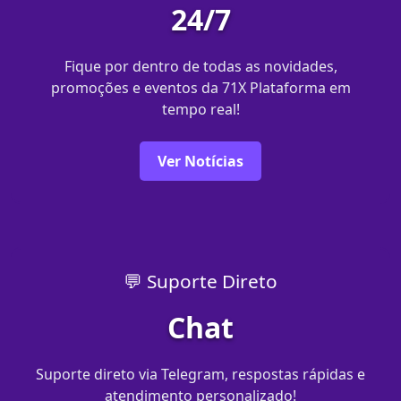
24/7
Fique por dentro de todas as novidades,
promoções e eventos da 71X Plataforma em
tempo real!
Ver Notícias
💬 Suporte Direto
Chat
Suporte direto via Telegram, respostas rápidas e
atendimento personalizado!