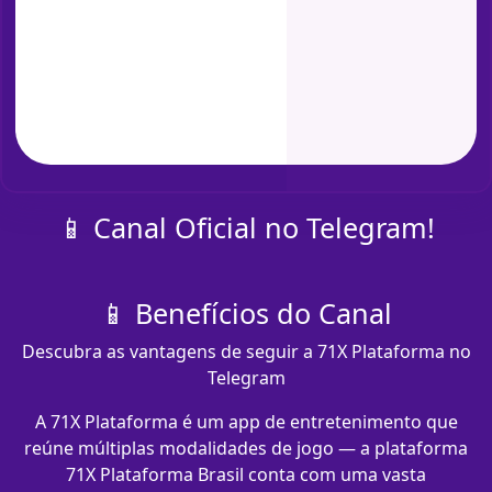
📱 Canal Oficial no Telegram!
📱 Benefícios do Canal
Descubra as vantagens de seguir a 71X Plataforma no
Telegram
A 71X Plataforma é um app de entretenimento que
reúne múltiplas modalidades de jogo — a plataforma
71X Plataforma Brasil conta com uma vasta