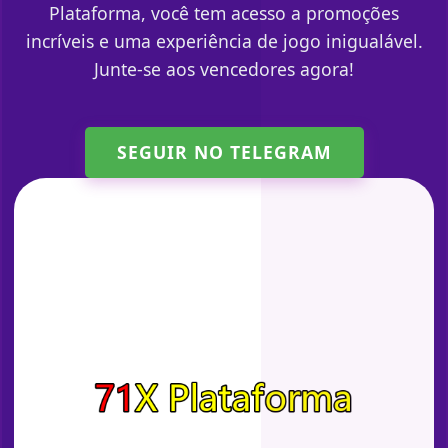
Plataforma, você tem acesso a promoções
incríveis e uma experiência de jogo inigualável.
Junte-se aos vencedores agora!
SEGUIR NO TELEGRAM