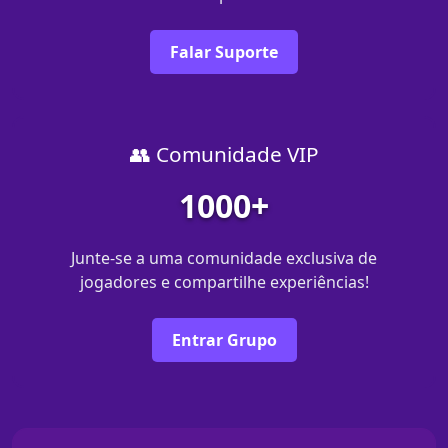
Falar Suporte
👥 Comunidade VIP
1000+
Junte-se a uma comunidade exclusiva de
jogadores e compartilhe experiências!
Entrar Grupo