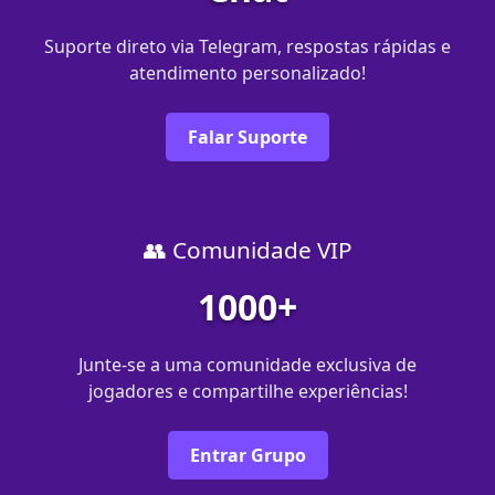
Suporte direto via Telegram, respostas rápidas e
atendimento personalizado!
Falar Suporte
👥 Comunidade VIP
1000+
Junte-se a uma comunidade exclusiva de
jogadores e compartilhe experiências!
Entrar Grupo