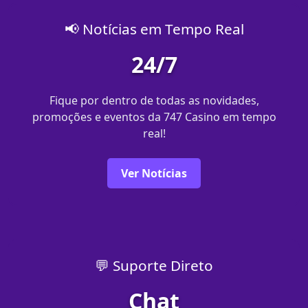
📢 Notícias em Tempo Real
24/7
Fique por dentro de todas as novidades,
promoções e eventos da 747 Casino em tempo
real!
Ver Notícias
💬 Suporte Direto
Chat