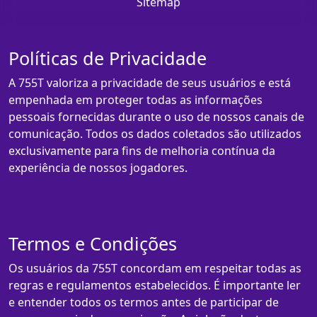
Sitemap
Políticas de Privacidade
A 755T valoriza a privacidade de seus usuários e está
empenhada em proteger todas as informações
pessoais fornecidas durante o uso de nossos canais de
comunicação. Todos os dados coletados são utilizados
exclusivamente para fins de melhoria contínua da
experiência de nossos jogadores.
Termos e Condições
Os usuários da 755T concordam em respeitar todas as
regras e regulamentos estabelecidos. É importante ler
e entender todos os termos antes de participar de