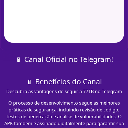
📱 Canal Oficial no Telegram!
📱 Benefícios do Canal
Descubra as vantagens de seguir a 771B no Telegram
O processo de desenvolvimento segue as melhores
práticas de segurança, incluindo revisão de código,
testes de penetração e análise de vulnerabilidades. O
APK também é assinado digitalmente para garantir sua