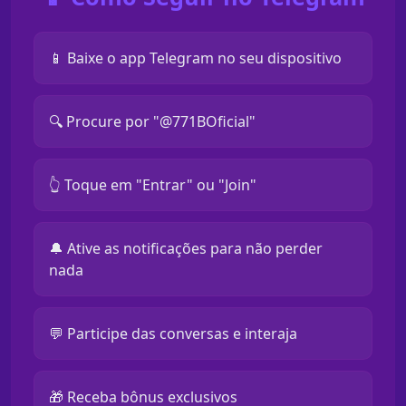
📱 Baixe o app Telegram no seu dispositivo
🔍 Procure por "@771BOficial"
👆 Toque em "Entrar" ou "Join"
🔔 Ative as notificações para não perder
nada
💬 Participe das conversas e interaja
🎁 Receba bônus exclusivos