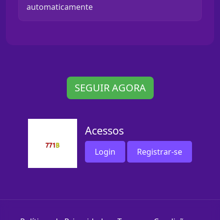
automaticamente
SEGUIR AGORA
Acessos
Login
Registrar-se