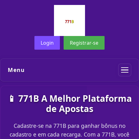
Login
Registrar-se
Menu
📱 771B A Melhor Plataforma
de Apostas
Cadastre-se na 771B para ganhar bônus no
cadastro e em cada recarga. Com a 771B, você