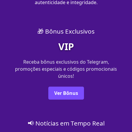
autenticidade e integridade.
🎁 Bônus Exclusivos
VIP
Receba bônus exclusivos do Telegram,
promoções especiais e códigos promocionais
únicos!
Ver Bônus
📢 Notícias em Tempo Real