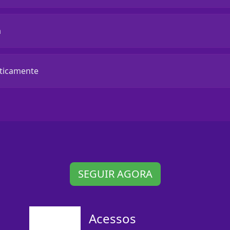
a
aticamente
SEGUIR AGORA
Acessos