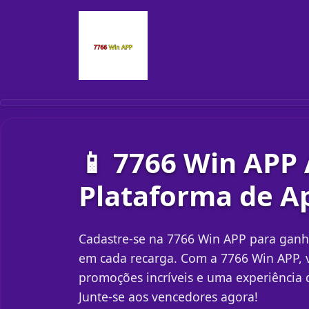
📱 7766 Win APP
Plataforma de A
Cadastre-se na 7766 Win APP para ganh
em cada recarga. Com a 7766 Win APP, 
promoções incríveis e uma experiência d
Junte-se aos vencedores agora!