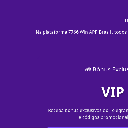
D
Na plataforma 7766 Win APP Brasil , todo
🎁 Bônus Exclu
VIP
Receba bônus exclusivos do Telegra
e códigos promocionai