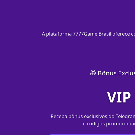
A plataforma 7777Game Brasil oferece c
🎁 Bônus Exclu
VIP
Receba bônus exclusivos do Telegra
e códigos promocionai