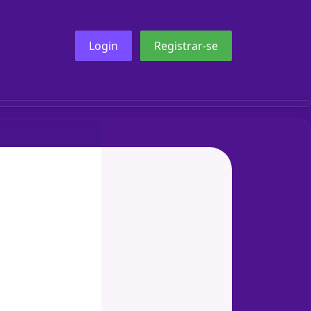
Login
Registrar-se