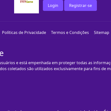
Login
Registrar-se
Políticas de Privacidade
Termos e Condições
Sitemap
de
 usuários e está empenhada em proteger todas as informaç
os coletados são utilizados exclusivamente para fins de m