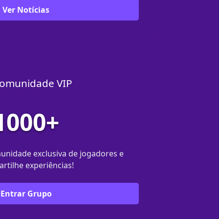
Ver Notícias
Comunidade VIP
1000+
unidade exclusiva de jogadores e
rtilhe experiências!
Entrar Grupo