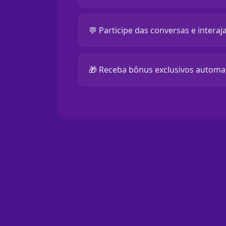
💬 Participe das conversas e interaj
🎁 Receba bônus exclusivos autom