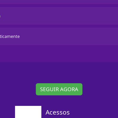
a
aticamente
SEGUIR AGORA
Acessos