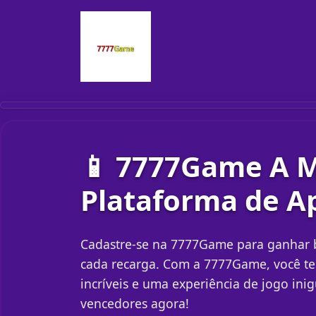
📱 7777Game A 
Plataforma de A
Cadastre-se na 7777Game para ganhar 
cada recarga. Com a 7777Game, você t
incríveis e uma experiência de jogo inig
vencedores agora!