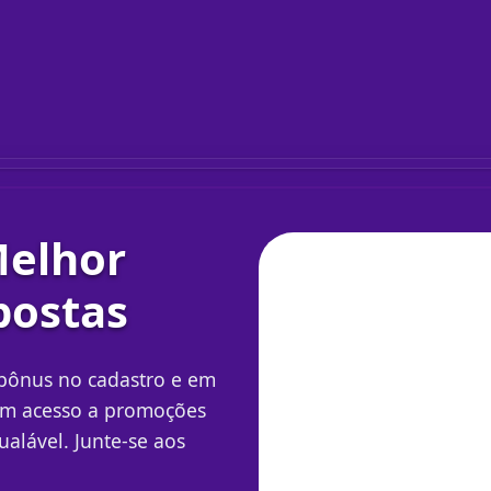
Melhor
postas
bônus no cadastro e em
em acesso a promoções
ualável. Junte-se aos