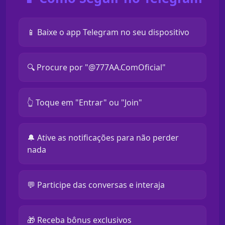
📱 Baixe o app Telegram no seu dispositivo
🔍 Procure por "@777AA.ComOficial"
👆 Toque em "Entrar" ou "Join"
🔔 Ative as notificações para não perder
nada
💬 Participe das conversas e interaja
🎁 Receba bônus exclusivos