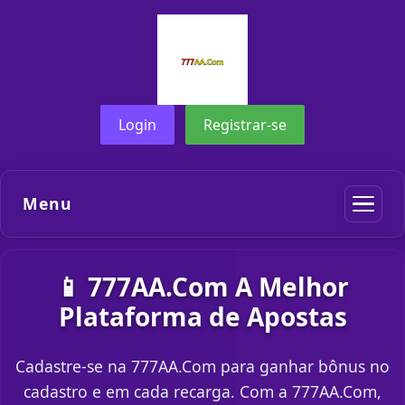
Login
Registrar-se
Menu
📱 777AA.Com A Melhor
Plataforma de Apostas
Cadastre-se na 777AA.Com para ganhar bônus no
cadastro e em cada recarga. Com a 777AA.Com,