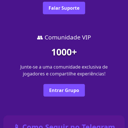
Falar Suporte
👥 Comunidade VIP
1000+
Junte-se a uma comunidade exclusiva de
jogadores e compartilhe experiências!
Entrar Grupo
📱 Como Seguir no Telegram