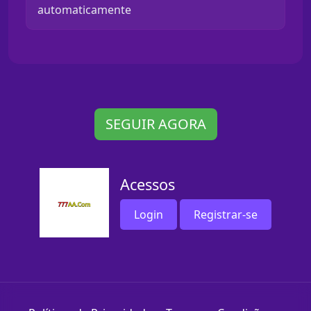
automaticamente
SEGUIR AGORA
Acessos
Login
Registrar-se