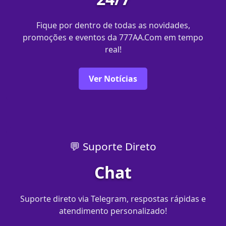
Fique por dentro de todas as novidades,
promoções e eventos da 777AA.Com em tempo
real!
Ver Notícias
💬 Suporte Direto
Chat
Suporte direto via Telegram, respostas rápidas e
atendimento personalizado!