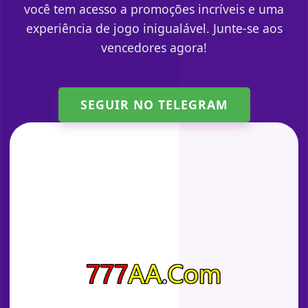
você tem acesso a promoções incríveis e uma
experiência de jogo inigualável. Junte-se aos
vencedores agora!
SEGUIR NO TELEGRAM