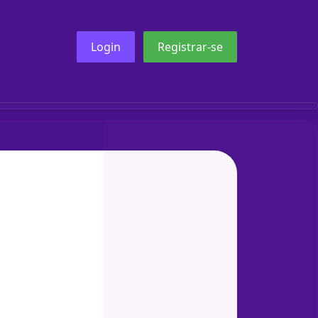
Login
Registrar-se