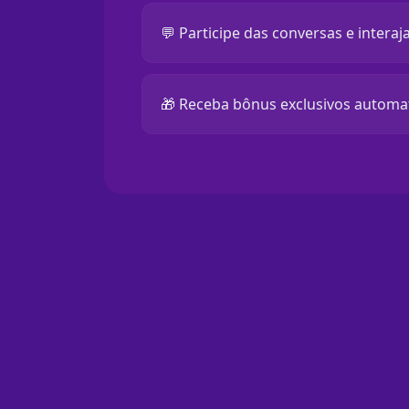
💬 Participe das conversas e interaj
🎁 Receba bônus exclusivos autom