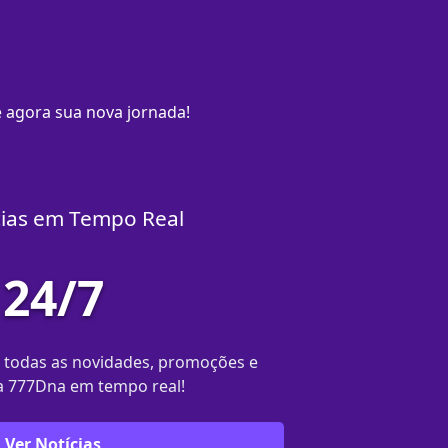
e agora sua nova jornada!
cias em Tempo Real
24/7
e todas as novidades, promoções e
a 777Dna em tempo real!
Ver Notícias