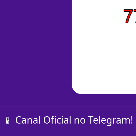
📱 Canal Oficial no Telegram!