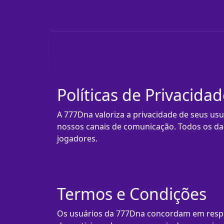
Políticas de Privacida
A 777Dna valoriza a privacidade de seus us
nossos canais de comunicação. Todos os dad
jogadores.
Termos e Condições
Os usuários da 777Dna concordam em respei